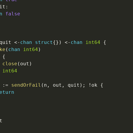
it
:
n
false
quit 
<-
chan
struct
{
}
)
<-
chan
int64
{
ke
(
chan
int64
)
{
close
(
out
)
 
int64
 
:=
sendOrFail
(
n
,
 out
,
 quit
)
;
!
ok 
{
eturn