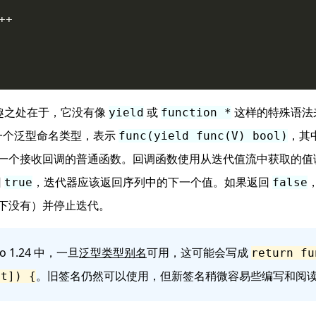
++
有趣之处在于，它没有像
或
这样的特殊语法
yield
function *
一个泛型命名类型，表示
，其
func(yield func(V) bool)
一个接收回调的普通函数。回调函数使用从迭代值流中获取的值
回
，迭代器应该返回序列中的下一个值。如果返回
true
false
下没有）并停止迭代。
 1.24 中，一旦
泛型类型别名
可用，这可能会写成
return fu
。旧签名仍然可以使用，但新签名稍微容易些编写和阅
nt]) {