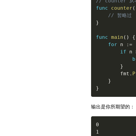
// counter
func
counter
(
// 暂略过
}
func
main
(
)
{
for
 n 
:=
if
 n 
b
}
		fmt
.
P
}
}
输出是你所期望的：
0

1
