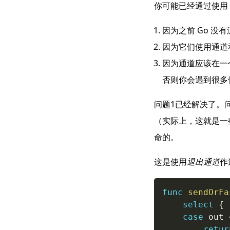
你可能已经通过使用
因为之前 Go 
因为它们使用通道和
因为通道应该在一
否则你会遇到很多僵尸
问题1已经解决了。
（实际上，这就是一
命的。
这是使用
退出通道
作
func
sendOrFa
select
{
case
 out 
retur