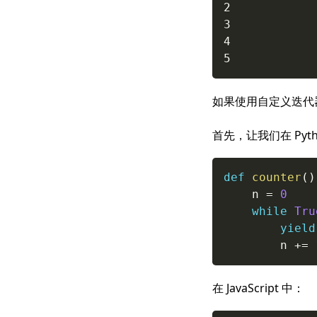
2

3

4

如果使用自定义迭代
首先，让我们在 Py
def
counter
(
)
    n 
=
0
while
Tru
yield
        n 
+=
在 JavaScript 中：