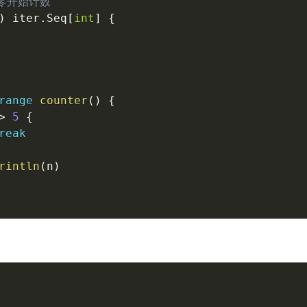
 从零开始计数
)
 iter
.
Seq
[
int
]
{
range
counter
(
)
{
>
5
{
reak
rintln
(
n
)