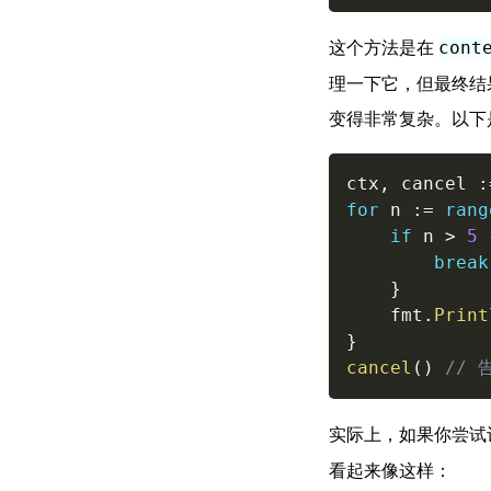
这个方法是在
cont
理一下它，但最终结
变得非常复杂。以下
ctx
,
 cancel 
:
for
 n 
:=
rang
if
 n 
>
5
break
}
	fmt
.
Print
}
cancel
(
)
// 
实际上，如果你尝试
看起来像这样：