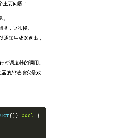
个主要问题：
辑。
器调度，这很慢。
以通知生成器退出，
运行时调度器的调用。
代器的想法确实是致
Copy
uct
{
}
)
bool
{