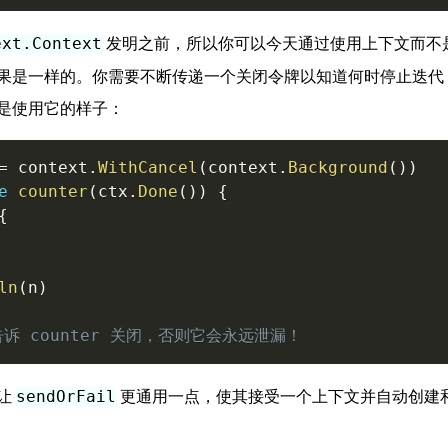
发明之前，所以你可以今天通过使用上下文而不
ext.Context
果是一样的。你需要不断传递一个关闭令牌以知道何时停止迭代
是使用它的样子：
=
 context
.
WithCancel
(
context
.
Background
(
)
)
e
counter
(
ctx
.
Done
(
)
)
{
{
ln
(
n
)
告诉 counter 关闭，否则它会永远泄漏！
让
更通用一点，使其接受一个上下文并自动创建
sendOrFail