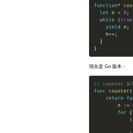
function
*
cou
let
 n 
=
0
;
while
(
true
yield
 n
;
    n
++
;
}
}
现在是 Go 版本：
// counter
func
counter
(
return
fu
		n 
:=
for
{
i