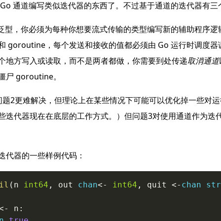
 Go 通道编写类似迭代器的东西了。不过基于通道的迭代器有三
没有泛型，你必须为每种你想要流式传输的类型编写新的辅助程序逻
 goroutine，每个发送和接收的值都必须由 Go 运行时调度
个地方写入或读取，而不是两者都做，你需要到处传递
取消通道
 goroutine。
问题2更难解决，但理论上在某些情况下可能可以优化掉一些对
些迭代器现在在底层的工作方式。）但问题3对使用通道作为迭
迭代器的一些样例代码：
il
(
n 
int64
,
 out 
chan
<-
int64
,
 quit 
<-
chan
str
<-
 n
:
n
true