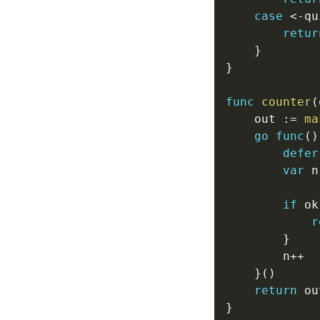
case
<-
qu
retur
}
}
func
counter
(
	out 
:=
ma
go
func
(
)
defer
var
 n
if
 ok
r
}
		n
++
}
(
)
return
}