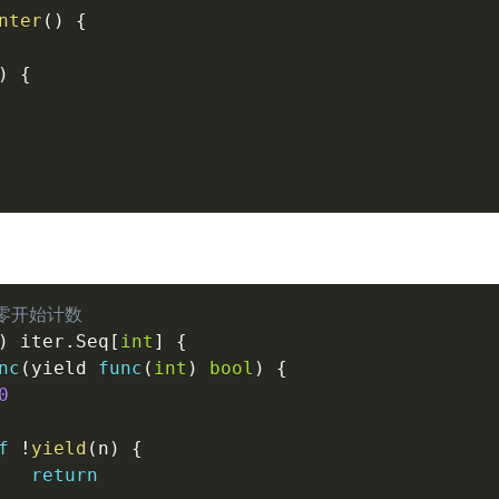
nter
(
)
{
)
{
 从零开始计数
)
 iter
.
Seq
[
int
]
{
nc
(
yield 
func
(
int
)
bool
)
{
0
f
!
yield
(
n
)
{
return