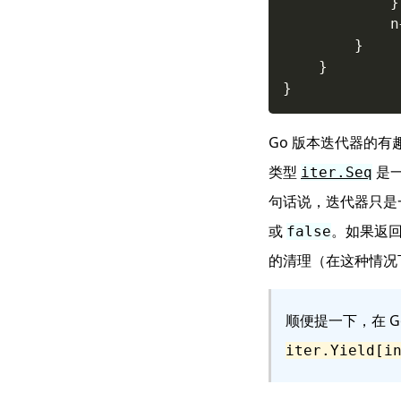
}
			n
}
}
}
Go 版本迭代器的
类型
是
iter.Seq
句话说，迭代器只是
或
。如果返
false
的清理（在这种情况
顺便提一下，在 Go
iter.Yield[i