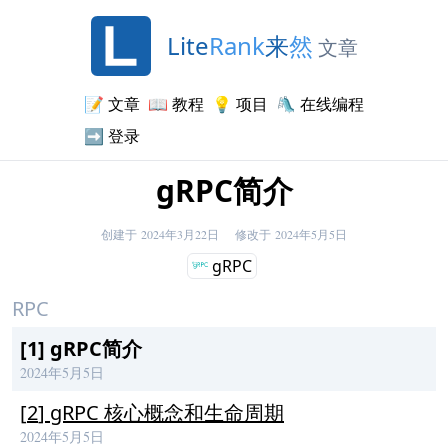
Lite
Rank
来
然
文章
📝
文章
📖
教程
💡
项目
🛝
在线编程
➡️
登录
gRPC简介
创建于
2024年3月22日
修改于
2024年5月5日
gRPC
RPC
[
1
]
gRPC简介
2024年5月5日
[
2
]
gRPC 核心概念和生命周期
2024年5月5日