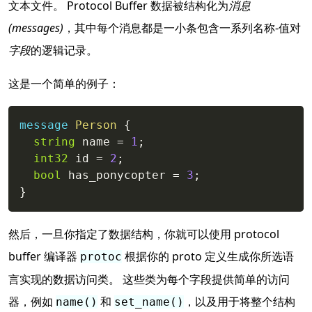
文本文件。 Protocol Buffer 数据被结构化为
消息
(messages)
，其中每个消息都是一小条包含一系列名称-值对
字段
的逻辑记录。
这是一个简单的例子：
Copy
message
Person
{
string
 name 
=
1
;
int32
 id 
=
2
;
bool
 has_ponycopter 
=
3
;
}
然后，一旦你指定了数据结构，你就可以使用 protocol
buffer 编译器
根据你的 proto 定义生成你所选语
protoc
言实现的数据访问类。 这些类为每个字段提供简单的访问
器，例如
和
，以及用于将整个结构
name()
set_name()