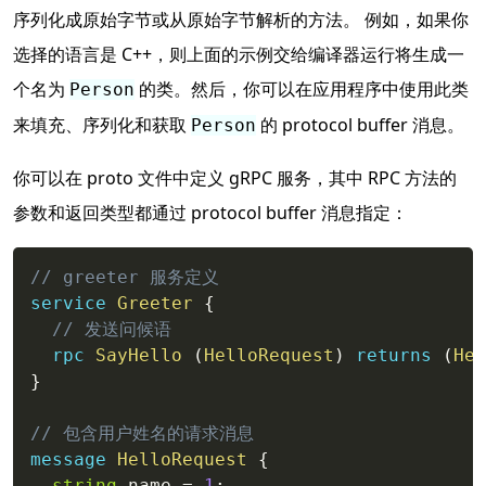
序列化成原始字节或从原始字节解析的方法。 例如，如果你
选择的语言是 C++，则上面的示例交给编译器运行将生成一
个名为
的类。然后，你可以在应用程序中使用此类
Person
来填充、序列化和获取
的 protocol buffer 消息。
Person
你可以在 proto 文件中定义 gRPC 服务，其中 RPC 方法的
参数和返回类型都通过 protocol buffer 消息指定：
Copy
// greeter 服务定义
service
Greeter
{
// 发送问候语
rpc
SayHello
(
HelloRequest
)
returns
(
Hel
}
// 包含用户姓名的请求消息
message
HelloRequest
{
string
 name 
=
1
;