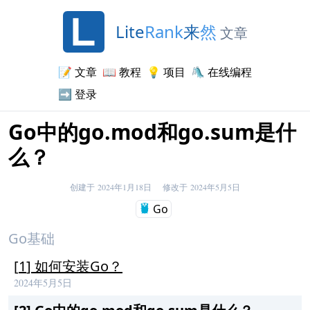
Lite
Rank
来
然
文章
📝
文章
📖
教程
💡
项目
🛝
在线编程
➡️
登录
Go中的go.mod和go.sum是什
么？
创建于
2024年1月18日
修改于
2024年5月5日
Go
Go基础
[
1
]
如何安装Go？
2024年5月5日