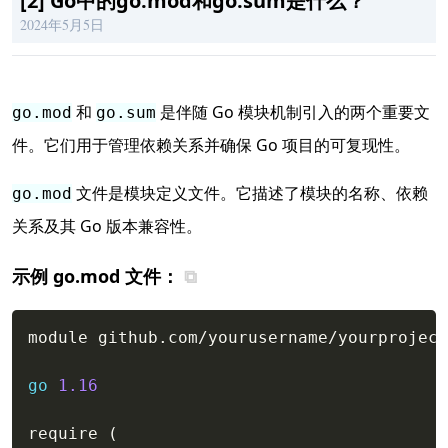
[
2
]
Go中的go.mod和go.sum是什么？
2024年5月5日
和
是伴随 Go 模块机制引入的两个重要文
go.mod
go.sum
件。它们用于管理依赖关系并确保 Go 项目的可复现性。
文件是模块定义文件。它描述了模块的名称、依赖
go.mod
关系及其 Go 版本兼容性。
示例 go.mod 文件：
Copy
module github
.
com
/
yourusername
/
yourproject

go
1.16
require 
(