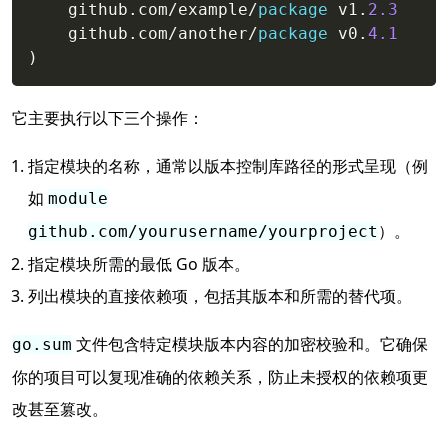
    github
.
com
/
example
/
package
 v1
.
2.3
    github
.
com
/
another
/
package
 v0
.
4.1
)
它主要执行以下三个操作：
指定模块的名称，通常以版本控制库路径的形式呈现（例
如
module
）。
github.com/yourusername/yourproject
指定模块所需的最低 Go 版本。
列出模块的直接依赖项，包括其版本和所需的替代项。
文件包含特定模块版本内容的加密校验和。它确保
go.sum
你的项目可以复现准确的依赖关系，防止未授权的依赖项更
改甚至篡改。