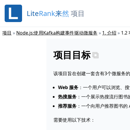
Lite
Rank
来
然
项目
项目
»
Node.js:使用Kafka构建事件驱动微服务
»
1
.
介绍
»
1
.
2
项目目标
该项目旨在创建一套含有3个微服务
Web 服务
：一个用户可以浏览、搜索
热搜服务
：一个展示热搜流行图书的 AP
推荐服务
：一个向用户推荐图书的 API
需要使用以下技术：