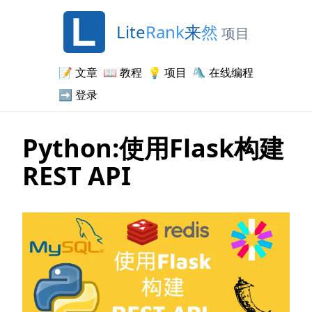
Lite
Rank
来
然
项目
📝
文章
📖
教程
💡
项目
🛝
在线编程
➡️
登录
Python:使用Flask构建
REST API