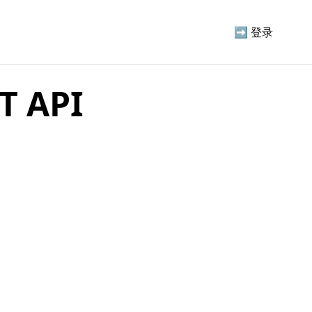
➡️
登录
T API