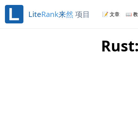
Lite
Rank
来
然
项目
📝
文章
📖
教
Rust