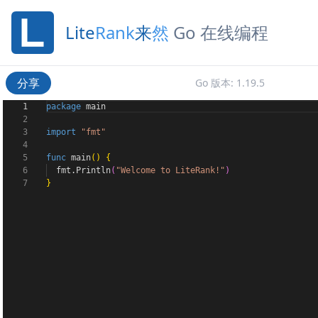
Lite
Rank
来
然
Go 在线编程
分享
Go
版本
:
1.19.5
1
package
main
2
3
import
"fmt"
4
5
func
main
(
)
{
6
fmt
.
Println
(
"Welcome to LiteRank!"
)
7
}