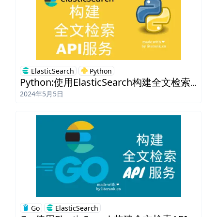
ElasticSearch
Python
Python:使用ElasticSearch构建全文检索API
2024年5月5日
Go
ElasticSearch