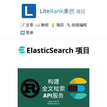
Lite
Rank
来
然
项目
📝
文章
📖
教程
💡
项目
🛝
在线编程
➡️
登录
ElasticSearch
项目